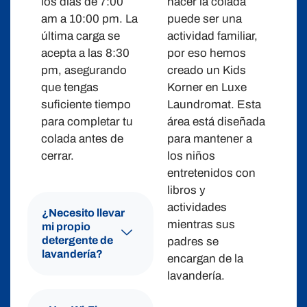
los días de 7:00
hacer la colada
am a 10:00 pm. La
puede ser una
última carga se
actividad familiar,
acepta a las 8:30
por eso hemos
pm, asegurando
creado un Kids
que tengas
Korner en Luxe
suficiente tiempo
Laundromat. Esta
para completar tu
área está diseñada
colada antes de
para mantener a
cerrar.
los niños
entretenidos con
libros y
actividades
¿Necesito llevar
mientras sus
mi propio
detergente de
padres se
lavandería?
encargan de la
lavandería.