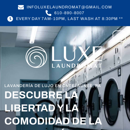
INFOLUXELAUNDROMAT@GMAIL.COM
610-890-8007
EVERY DAY 7AM-10PM, LAST WASH AT 8:30PM **
LAVANDERÍA DE LUJO EN ONTELAUNEE, PA
DESCUBRE LA
LIBERTAD Y LA
COMODIDAD DE LA