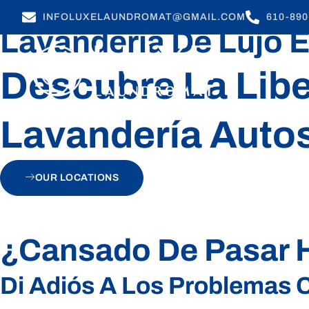
INFOLUXELAUNDROMAT@GMAIL.COM
610-890
Lavandería De Lujo 
LOCATION
Descubre La Lib
Lavandería Autos
OUR LOCATIONS
¿Cansado De Pasar H
Di Adiós A Los Problemas 