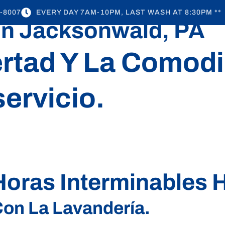
-8007
EVERY DAY 7AM-10PM, LAST WASH AT 8:30PM **
En Jacksonwald, PA
SERVICES
REVIEWS
ABOUT US
CONTACT
ertad Y La Comod
ervicio.
oras Interminables 
Con La Lavandería.