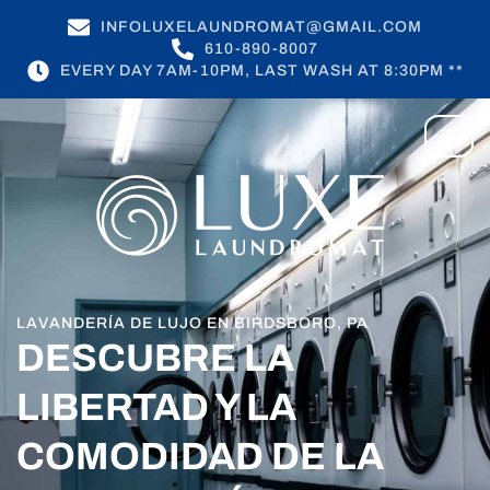
INFOLUXELAUNDROMAT@GMAIL.COM
610-890-8007
EVERY DAY 7AM-10PM, LAST WASH AT 8:30PM **
LAVANDERÍA DE LUJO EN BIRDSBORO, PA
DESCUBRE LA
LIBERTAD Y LA
COMODIDAD DE LA