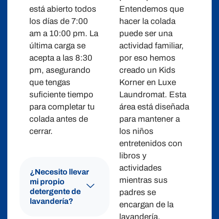
está abierto todos
Entendemos que
los días de 7:00
hacer la colada
am a 10:00 pm. La
puede ser una
última carga se
actividad familiar,
acepta a las 8:30
por eso hemos
pm, asegurando
creado un Kids
que tengas
Korner en Luxe
suficiente tiempo
Laundromat. Esta
para completar tu
área está diseñada
colada antes de
para mantener a
cerrar.
los niños
entretenidos con
libros y
actividades
¿Necesito llevar
mientras sus
mi propio
detergente de
padres se
lavandería?
encargan de la
lavandería.