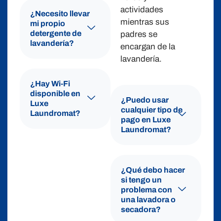
actividades
¿Necesito llevar
mientras sus
mi propio
detergente de
padres se
lavandería?
encargan de la
lavandería.
¿Hay Wi-Fi
disponible en
¿Puedo usar
Luxe
cualquier tipo de
Laundromat?
pago en Luxe
Laundromat?
¿Qué debo hacer
si tengo un
problema con
una lavadora o
secadora?