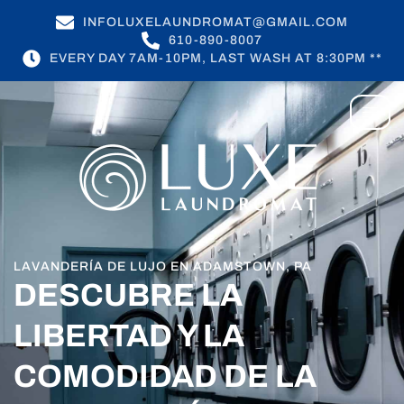
INFOLUXELAUNDROMAT@GMAIL.COM
610-890-8007
EVERY DAY 7AM-10PM, LAST WASH AT 8:30PM **
LAVANDERÍA DE LUJO EN ADAMSTOWN, PA
DESCUBRE LA
LIBERTAD Y LA
COMODIDAD DE LA